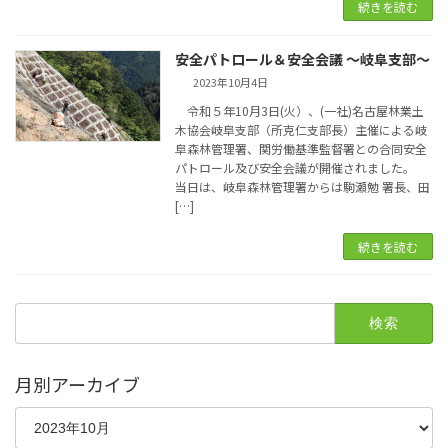
続きを読む
安全パトロール＆安全会議 ～岐阜支部～
2023年10月4日
令和５年10月3日(火）、(一社)名古屋林業土
木協会岐阜支部（所克仁支部長）主催による岐
阜森林管理署、関労働基準監督署との合同安全
パトロール及び安全会議が開催されました。
当日は、岐阜森林管理署からは駒瀬勉 署長、田
[…]
続きを読む
検
索:
月別アーカイブ