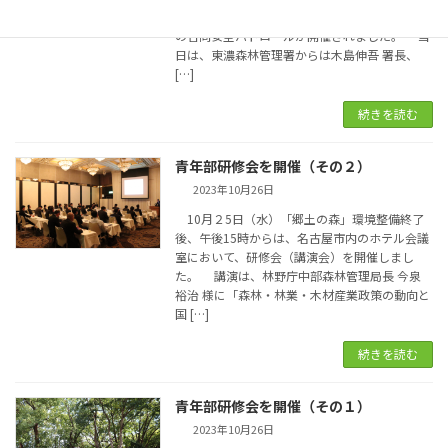
による東濃森林管理署、恵那労働基準監督署と
の合同安全パトロールが開催されました。 当
日は、東濃森林管理署からは木島伸吾 署長、
[…]
続きを読む
青年部研修会を開催（その２）
2023年10月26日
10月２5日（水）「郷土の森」環境整備終了
後、午後15時からは、名古屋市内のホテル会議
室において、研修会（講演会）を開催しまし
た。 講演は、林野庁中部森林管理局長 今泉
裕治 様に「森林・林業・木材産業政策の動向と
国 […]
続きを読む
青年部研修会を開催（その１）
2023年10月26日