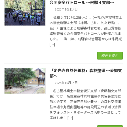
合同安全パトロール ～飛騨４支部～
2023年10月14日
令和５年10月12日(木）、(一社)名古屋林業土
木協会飛騨４支部（神岡、古川、久々野高山、
荘川）主催による飛騨森林管理署、高山労働基
準監督署との合同安全パトロールが開催されま
した。 当日は、飛騨森林管理署からは牛尾光
[…]
続きを読む
「定光寺自然休養林」森林整備 ～愛知支
部～
2023年10月14日
名古屋林業土木協会愛知支部（安藤和央支部
長）では、名古屋造林素材生産事業協会愛知支
部と合同で「定光寺自然休養林」の森林交流館
駐車場や丸根山園地等の施設周辺の草刈り清掃
をフォレスト・サポーターズ活動の一環として
実施しまし […]