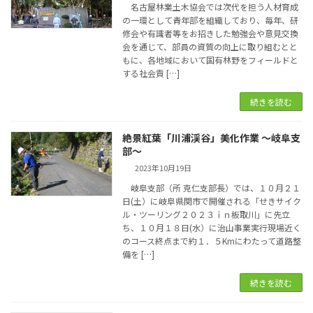
名古屋林業土木協会では次代を担う人材育成
の一環として青年部を組織しており、毎年、研
修会や有識者等をお招きした勉強会や意見交換
会を通じて、部員の資質の向上に取り組むとと
もに、各地域において国有林野をフィールドと
する社会貢 […]
続きを読む
絶景紅葉「川浦渓谷」美化作業 ～岐阜支
部～
2023年10月19日
岐阜支部（所 克仁支部長）では、１０月２１
日(土）に岐阜県関市で開催される「せきサイク
ル・ツーリング２０２３ｉｎ板取川」に先立
ち、１０月１８日(水）に治山事業実行現場近く
のコース終点まで約１．５Kmにわたって道路整
備を […]
続きを読む