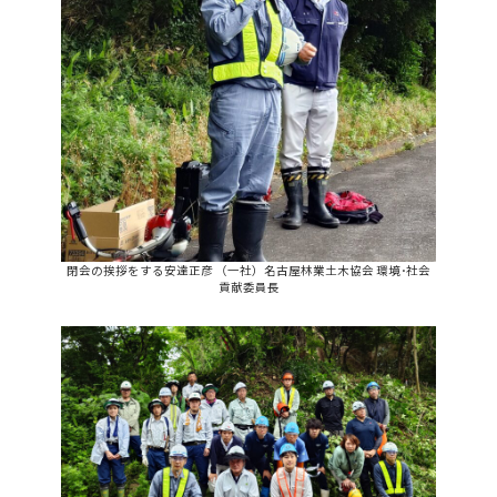
閉会の挨拶をする安達正彦 （一社）名古屋林業土木協会 環境･社会
貢献委員長