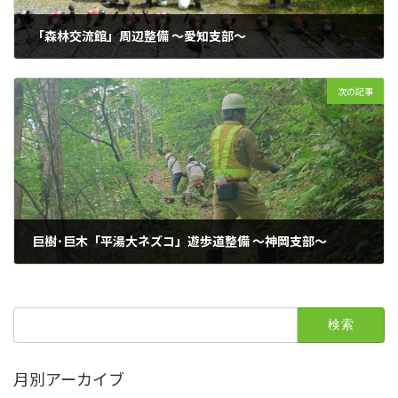
「森林交流館」周辺整備 ～愛知支部～
2026年6月4日
次の記事
巨樹･巨木「平湯大ネズコ」遊歩道整備 〜神岡支部〜
2026年6月24日
検
索:
月別アーカイブ