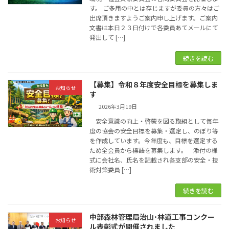
す。 ご多用の中とは存じますが委員の方々はご
出席頂きますようご案内申し上げます。ご案内
文書は本日２３日付けで各委員あてメールにて
発出して […]
続きを読む
【募集】令和８年度安全目標を募集しま
お知らせ
す
2026年3月19日
安全意識の向上・啓蒙を図る取組として毎年
度の協会の安全目標を募集・選定し、のぼり等
を作成しています。今年度も、目標を選定する
ため全会員から標語を募集します。 添付の様
式に会社名、氏名を記載され各支部の安全・技
術対策委員 […]
続きを読む
中部森林管理局治山･林道工事コンクー
お知らせ
ル表彰式が開催されました