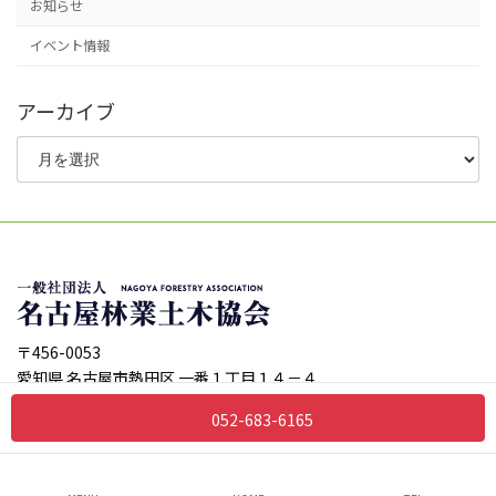
送
お知らせ
り
イベント情報
アーカイブ
ア
ー
カ
イ
ブ
〒456-0053
愛知県 名古屋市熱田区 一番１丁目１４－４
TEL:052-683-6165
052-683-6165
FAX:052-683-6178
Copyright ©一般社団法人 名古屋林業土木協会 all rights reserved.