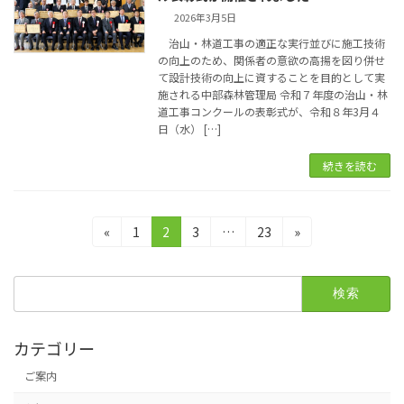
2026年3月5日
治山・林道工事の適正な実行並びに施工技術
の向上のため、関係者の意欲の高揚を図り併せ
て設計技術の向上に資することを目的として実
施される中部森林管理局 令和７年度の治山・林
道工事コンクールの表彰式が、令和８年3月４
日（水） […]
続きを読む
投
固
固
固
固
«
1
2
3
…
23
»
定
定
定
定
稿
ペ
ペ
ペ
ペ
検
の
ー
ー
ー
ー
索:
ジ
ジ
ジ
ジ
ペ
カテゴリー
ー
ご案内
ジ