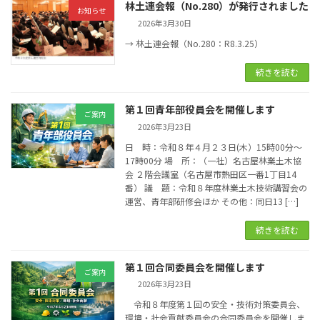
林土連会報（No.280）が発行されました
お知らせ
2026年3月30日
→ 林土連会報（No.280：R8.3.25）
続きを読む
第１回青年部役員会を開催します
ご案内
2026年3月23日
日 時：令和８年４月２３日(木）15時00分～
17時00分 場 所：（一社）名古屋林業土木協
会 ２階会議室（名古屋市熱田区一番1丁目14
番） 議 題：令和８年度林業土木技術講習会の
運営、青年部研修会ほか その他：同日13 […]
続きを読む
第１回合同委員会を開催します
ご案内
2026年3月23日
令和８年度第１回の安全・技術対策委員会、
環境・社会貢献委員会の合同委員会を開催しま