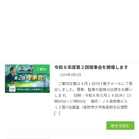
2026年4月14日
令和７年度に名古屋林業土木協会富山支部が
実施した社会貢献活動「防風保安林の整備（獣
害対策）の取り組み」について、他の模範とな
る優秀な取組みとして（一社）日本林業土木連
合協会コンプライアンス委員会から顕彰を受け
ました。 […]
続きを読む
令和８年度第２回理事会を開催します
ご案内
2026年4月1日
ご案内文書は４月１日付け電子メールにて発
出しました。理事、監事の皆様は出席をお願い
します。 日時：令和８年５月１４日(木）15
時00分～17時00分 場所：ＪＡ長野県ビル
１２階 F会議室（長野市大字南長野北石堂町
[…]
続きを読む