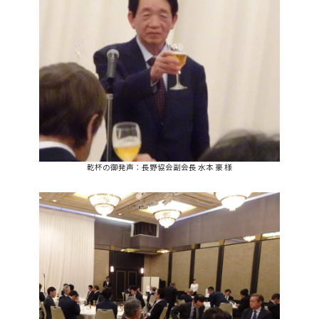
乾杯の御発声：長野協会副会長 水本 豪 様