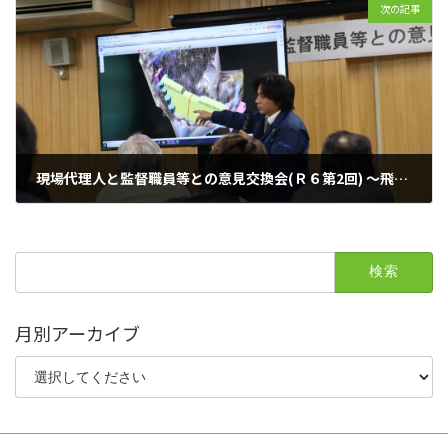
次の記事
現場代理人と監督職員等との意見交換会(Ｒ６第2回) ～飛騨４支部～
2025年3月15日
検
索:
月別アーカイブ