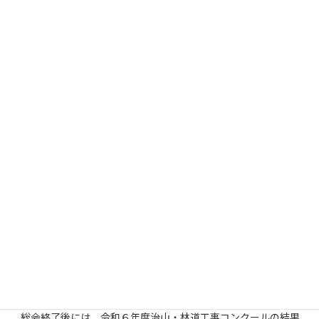
総会資料は会員専用サイト＞各種会議資料にあります。
受付や進行には青年部役員が協力しました。このほか、酒向邦夫造
素協専務理事にも写真撮影にご協力をいただきました。
総会終了後には、令和６年度治山・林道工事コンクールの結果