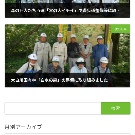
森の巨人たち百選「宮の大イチイ」で遊歩道整備等に取り組みました～久々野高山支部～
2021年6月23日
次の記事
大白川国有林「白水の森」の整備に取り組みました
2021年7月20日
検
索:
月別アーカイブ