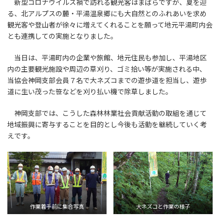
新型コロナウイルス禍で訪れる観光客はまばらですが、夏を迎
る、北アルプスの麓・平湯温泉郷にも大自然とのふれあいを求め
観光客や登山者が徐々に増えてくれることを願って地元平湯町内会
とも連携しての実施となりました。
当日は、平湯町内の企業や旅館、地元住民も参加し、平湯地区
内の主要観光施設や周辺の草刈り、ゴミ拾い等が実施される中、
当協会神岡支部会員７名で大ネズコまでの遊歩道を担当し、遊歩
道に生い茂った笹などを刈り払い機で除草しました。
神岡支部では、こうした森林林業社会貢献活動の取組を通じて
地域振興に寄与することを目的とし今後も活動を継続していく考
えです。
作業着手前に集合写真
大ネズコと作業の様子