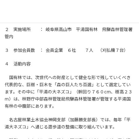
最
2021年6月29日
2021年8月19日
終
更
１ 実施年月日 ： 令和３年６月２９日（火）
新
日
時
２ 実施場所 ： 岐阜県高山市 平湯国有林 飛騨森林管理署
:
管内
３ 参加会員数 ： 会員企業 ６社 ７人 （刈払機７台）
４ 活動内容
国有林では、次世代への財産として健全な形で残していくべき
代表的な、巨樹・巨木を「森の巨人たち百選」として選定してい
ます。その中に「平湯の大ネズコ」（幹回り７６０cm、樹高２３
ｍ）は、林野庁中部森林管理局飛騨森林管理署が管理する平湯国
有林の中腹部にあります。
名古屋林業土木協会神岡支部（加藤勝支部長）では、毎年「平
湯大ネズコ」へ通じる遊歩道の整備に取り組んでいます。