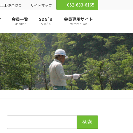
052-683-6165
業土木連合協会
サイトマップ
せ
会員一覧
SDG’ｓ
会員専用サイト
n
Member
SDG’ｓ
Member Sait
検
索: