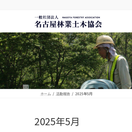
コ
ナ
ン
ビ
テ
ゲ
ン
ー
ツ
シ
へ
ョ
ス
ン
キ
に
ッ
移
プ
動
ホーム
活動報告
2025年5月
2025年5月