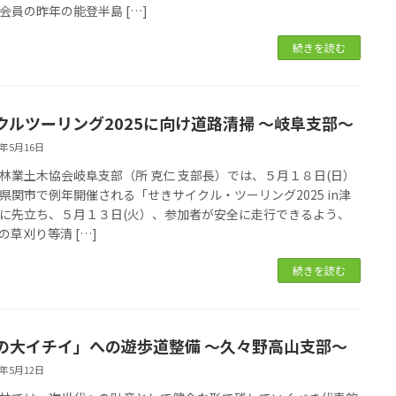
会員の昨年の能登半島 […]
続きを読む
クルツーリング2025に向け道路清掃 ～岐阜支部～
5年5月16日
林業土木協会岐阜支部（所 克仁 支部長）では、５月１８日(日）
県関市で例年開催される「せきサイクル・ツーリング2025 in津
に先立ち、５月１３日(火）、参加者が安全に走行できるよう、
の草刈り等清 […]
続きを読む
の大イチイ」への遊歩道整備 〜久々野高山支部〜
5年5月12日