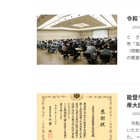
令和
202
と き
市「高
（傍聴
の概要
能登
産大
202
令和6
いただ
た。→