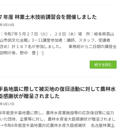
７年度 林業土木技術講習会を開催しました
5年5月30日
：令和7年５月２７日（火）、２８日（水）場 所：岐阜県高山
山市民文化会館」3－11講堂参加者：講師、スタッフ、受講者
含め）計１６７名が参加しました。 事務局から二日間の講習会
説明の後、野中 豊 […]
続きを読む
半島地震に際して被災地の復旧活動に対して農林水
臣感謝状が贈呈されました
5年5月17日
年能登半島地震に際し、農林水産業施設等の応急復旧等に協力
いた団体、企業等に対し、農林水産省大臣感謝状が贈呈されまし
→令和6年能登半島地震対応農林水産大臣感謝状 名古屋林業土