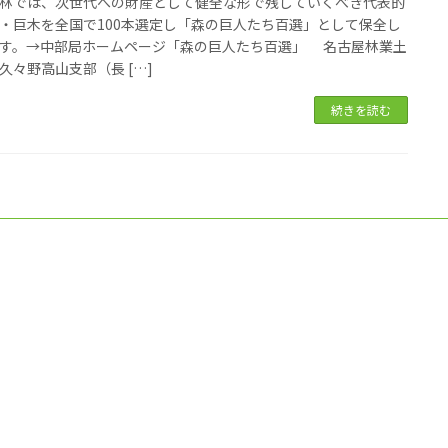
では、次世代への財産として健全な形で残していくべき代表的
・巨木を全国で100本選定し「森の巨人たち百選」として保全し
す。→中部局ホームページ「森の巨人たち百選」 名古屋林業土
久々野高山支部（長 […]
続きを読む