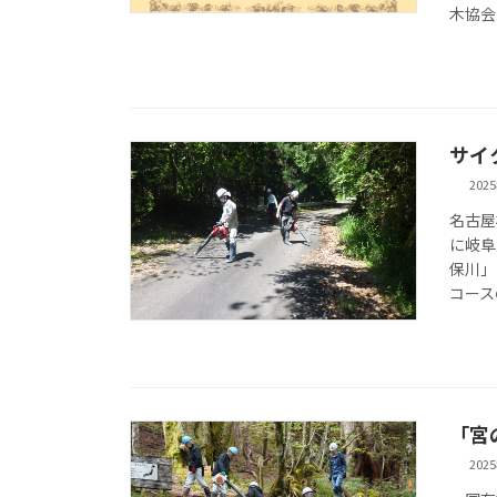
木協会
サイ
202
名古屋
に岐阜
保川」
コース
「宮
202