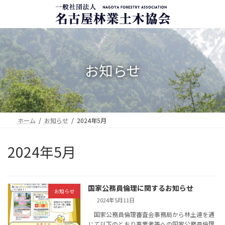
コ
ナ
ン
ビ
テ
ゲ
ン
ー
ツ
シ
へ
ョ
ス
ン
お知らせ
キ
に
ッ
移
プ
動
ホーム
お知らせ
2024年5月
2024年5月
国家公務員倫理に関するお知らせ
お知らせ
2024年5月11日
国家公務員倫理審査会事務局から林土連を通
じて以下のとおり事業者等への国家公務員倫理