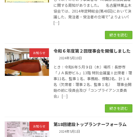
に関する周知がありました。 名古屋林業土木
協会では、2014年定時総会(第48回)において決
議した、発注者・受注者の立場で“よりよいパ
[…]
続きを読む
令和６年度第２回理事会を開催しました
お知らせ
2024年5月10日
とき：令和6年５月９日（木）場所：長野市
「ＪＡ長野ビル」13階 特別会議室Ⅱ出席者：理
事11名、監事１名、事務局、傍聴2名、計１４
名（欠席者：理事２名、監事１名） 理事会開
始の前に役員会及び「コンプライアンス委員
会」 […]
続きを読む
第18回建設トップランナーフォーラム
お知らせ
2024年5月1日