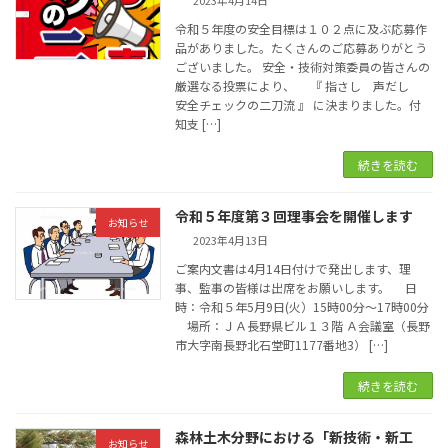
2023年4月14日
令和５年度の安全目標は１０２点に及ぶ応募作
品がありました。たくさんのご応募ありがとう
ございました。 安全・技術対策委員の皆さんの
厳選なる投票により、 『 指さし 声だし
安全チェックの二刀流 』 に決まりました。付
知支 […]
続きを読む
令和５年度第３回理事会を開催します
お知らせ
2023年4月13日
ご案内文書は4月14日付けで発出します、理
事、監事の皆様は出席をお願いします。 日
時：令和５年5月9日(火）15時00分～17時00分
場所：ＪＡ長野県ビル１３階 Ａ会議室（長野
市大字南長野北石堂町1177番地3） […]
続きを読む
森林土木分野における「新技術・新工
お知らせ