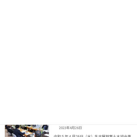
コ
ナ
ン
ビ
テ
ゲ
ン
ー
ツ
シ
へ
ョ
ス
ン
お知らせ
キ
に
ッ
移
プ
動
ホーム
お知らせ
2023年4月
2023年4月
安全・技術対策委員会、環境・社会貢献
お知らせ
委員会合同委員会を開催しました
2023年4月26日
令和５年４月26日（水）名古屋林業土木協会事