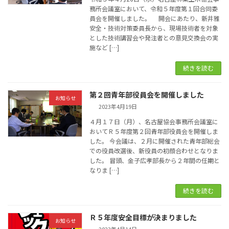
務所会議室において、令和５年度第１回合同委
員会を開催しました。 開会にあたり、新井雅
安全・技術対策委員長から、現場技術者を対象
とした技術講習会や発注者との意見交換会の実
施など […]
続きを読む
第２回青年部役員会を開催しました
お知らせ
2023年4月19日
４月１７日（月）、名古屋協会事務所会議室に
おいてＲ５年度第２回青年部役員会を開催しま
した。 今会議は、２月に開催された青年部総会
での役員改選後、新役員の初顔合わせとなりま
した。 冒頭、金子広孝部長から２年間の任期と
なりま […]
続きを読む
Ｒ５年度安全目標が決まりました
お知らせ