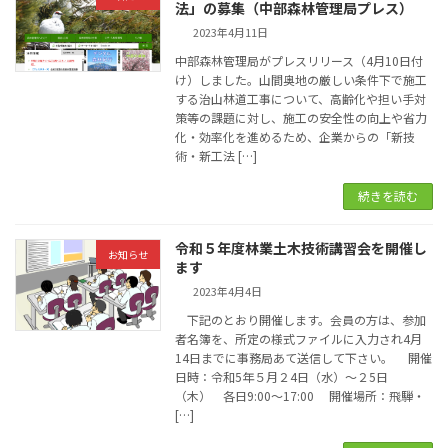
法」の募集（中部森林管理局プレス）
2023年4月11日
中部森林管理局がプレスリリース（4月10日付
け）しました。山間奥地の厳しい条件下で施工
する治山林道工事について、高齢化や担い手対
策等の課題に対し、施工の安全性の向上や省力
化・効率化を進めるため、企業からの「新技
術・新工法 […]
続きを読む
令和５年度林業土木技術講習会を開催し
お知らせ
ます
2023年4月4日
下記のとおり開催します。会員の方は、参加
者名簿を、所定の様式ファイルに入力され4月
14日までに事務局あて送信して下さい。 開催
日時：令和5年５月２4日（水）～２5日
（木） 各日9:00～17:00 開催場所：飛騨・
[…]