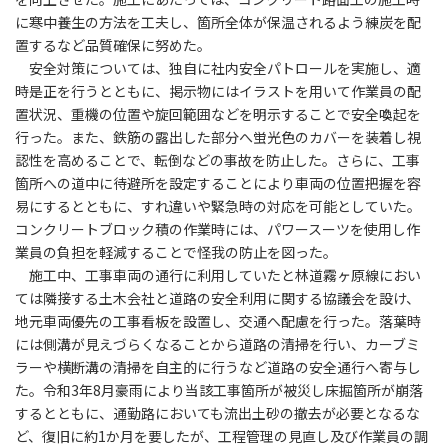
に寒中養生の方法を工夫し、箇所全体が保温されるよう練炭を配
置するなど品質確保に努めた。
安全対策については、独自に社内安全パトロールを実施し、適
時是正を行うとともに、掲示物にはイラストを用いて作業員の配
置状況、重機の位置や旋回範囲などを明示することで安全喚起を
行った。また、鉄筋の露出した部分へ蛍光色のカバーを装着し視
認性を高めることで、転倒などの事故を防止した。さらに、工事
箇所への道中に待避所を設定することにより車両の位置把握を容
易にするとともに、すれ違いや緊急時の対応を可能としていた。
コンクリートブロック積の作業時には、パワースーツを使用し作
業員の負担を軽減することで怪我の防止を図った。
施工中、工事車両の通行に利用していたと林道霧ヶ原線におい
ては隣接する土木会社と道路の安全利用に関する協議会を設け、
地元車両優先の工事看板を設置し、交通へ配慮を行った。落葉時
には側溝が見えづらくなることから道路の清掃を行い、カーブミ
ラーや横断溝の清掃を自主的に行うなど道路の安全通行へ寄与し
た。令和3年8月豪雨により当該工事箇所が被災し床掘箇所が崩落
するとともに、通勤路においても流出土砂の撤去が必要となるな
ど、復旧に約1か月を要したが、工程管理の見直し及び作業員の調