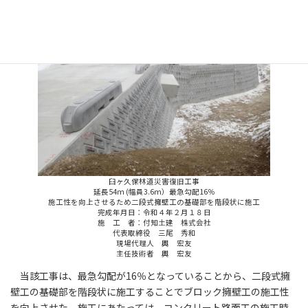
臼ヶ久保林道災害復旧工事
延長54ｍ (幅員3.6ｍ）最急勾配16％
施工性を向上させるため二段式擁壁工の基礎部を階段状に施工
完成年月日：令和４年２月１８日
施 工 者：付知土建 株式会社
代表取締役 三尾 秀和
現場代理人 輿 宏友
主任技術者 輿 宏友
当該工事は、最急勾配が16％となっていることから、二段式擁
壁工の基礎部を階段状に施工することでブロック擁壁工の施工性
を向上させた。施工にあたっては、コンクリート路面工の施工時