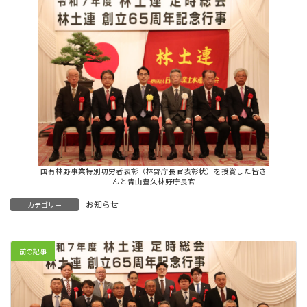
国有林野事業特別功労者表彰（林野庁長官表彰状）を授賞した皆さ
んと青山豊久林野庁長官
お知らせ
カテゴリー
前の記事