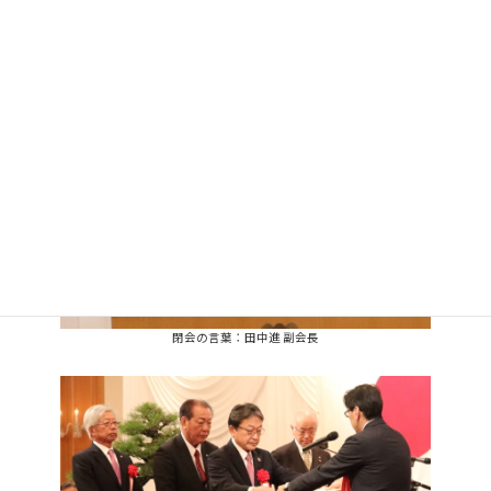
受賞者を代表して挨拶する山本求道 薩摩建設㈱会長
閉会の言葉：田中進 副会長