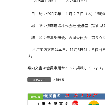
最
2025年11月6日
2025年11月6日
終
更
日 時：令和７年１１月２７日（木）15時00
新
日
時
場 所：伊藤建設株式会社 会議室（富山県
:
議 題：青年部総会、合同委員会、第６０回
※ ご案内文書は本日、11月6日付け各役員
す。
案内文書は会員専用サイトに掲載しています
お知らせ
カテゴリー
前の記事