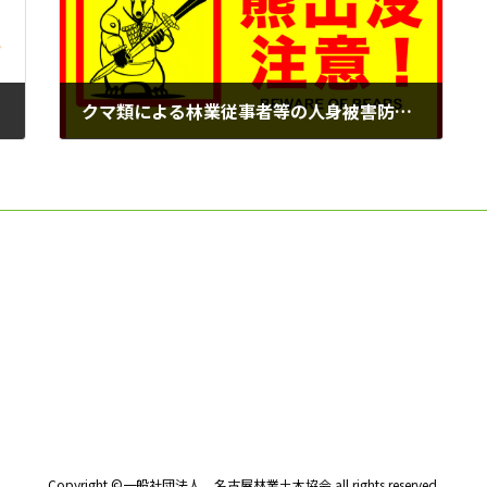
クマ類による林業従事者等の人身被害防止の徹底について
2025年11月10日
Copyright ©一般社団法人 名古屋林業土木協会 all rights reserved.