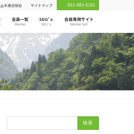
052-683-6165
業土木連合協会
サイトマップ
せ
会員一覧
SDG’ｓ
会員専用サイト
n
Member
SDG’ｓ
Member Sait
検
索: