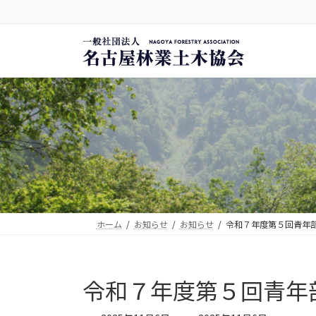
コ
ナ
ン
ビ
テ
ゲ
ン
ー
ツ
シ
へ
ョ
ス
ン
キ
に
ッ
移
プ
動
ホーム
お知らせ
お知らせ
令和７年度第５回青年
令和７年度第５回青年